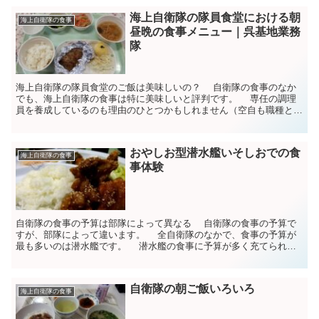
海上自衛隊の隊員食堂における朝
海上自衛隊の食事
昼晩の食事メニュー｜呉基地業務
隊
海上自衛隊の隊員食堂のご飯は美味しいの？ 自衛隊の食事のなか
でも、海上自衛隊の食事は特に美味しいと評判です。 専任の調理
員を養成しているのも理由のひとつかもしれません（空自も職種とし
て調理員が存在します）。 自衛隊の食事メニューは...
おやしお型潜水艦いそしおでの食
海上自衛隊の食事
事体験
自衛隊の食事の予算は部隊によって異なる 自衛隊の食事の予算で
すが、部隊によって違います。 全自衛隊のなかで、食事の予算が
最も多いのは潜水艦です。 潜水艦の食事に予算が多く充てられて
いるのは、潜水艦の乗員は作戦期間中、狭い空間にず...
自衛隊の朝ご飯いろいろ
海上自衛隊の食事