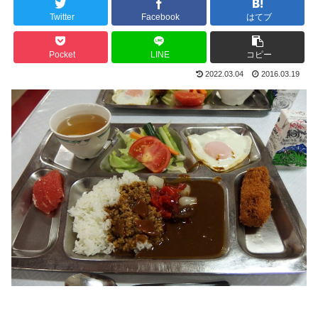
Twitter
Facebook
はてブ
Pocket
LINE
コピー
2022.03.04
2016.03.19