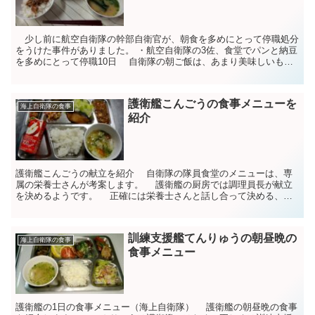
少し前に航空自衛隊の幹部自衛官が、朝食を多めにとって停職処分
をうけた事件がありました。 ・航空自衛隊の3佐、食堂でパンと納豆
を多めにとって停職10日 自衛隊の朝ご飯は、あまり美味しいもの
ではないと個人的には思います。 当たり...
護衛艦こんごうの食事メニューを
海上自衛隊の食事
紹介
護衛艦こんごうの献立を紹介 自衛隊の隊員食堂のメニューは、専
属の栄養士さんが考案します。 護衛艦の厨房では調理員長が献立
を決めるようです。 正確には栄養士さんと話し合って決める、と
のことですが、海上に出れば栄養士さんの権限は及び...
訓練支援艦てんりゅうの朝昼晩の
海上自衛隊の食事
食事メニュー
護衛艦の1日の食事メニュー（海上自衛隊） 護衛艦の朝昼晩の食事