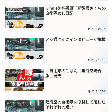
Kindle無料漫画「新隊員さくらの
電子書籍関連
自衛隊めし日記」
2018.07.27
メシ通さんにインタビューが掲載
日記や雑文
2017.12.01
「自衛隊のごはん 陸海空統合
電子書籍関連
版」発売
2017.10.20
陸海空の自衛隊を取材して感じた
自衛隊に関すること
それぞれの違い