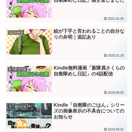
自衛隊めし日記」描き直しました
2021.01.25
絵が下手と言われることの自分な
日記や雑文
りの弁明｜追記あり
2020.01.20
Kindle無料漫画「新隊員さくらの
電子書籍関連
自衛隊めし日記」の4話配信
2019.09.03
Kindle「自衛隊のごはん」シリー
電子書籍関連
ズの画像表示の不具合についての
お知らせ
2019.09.01