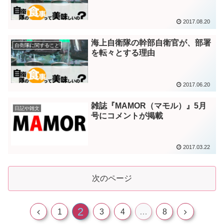
2017.08.20
海上自衛隊の幹部自衛官が、部署
自衛隊に関すること
を転々とする理由
2017.06.20
雑誌『MAMOR（マモル）』5月
日記や雑文
号にコメントが掲載
2017.03.22
次のページ
2
1
3
4
…
8